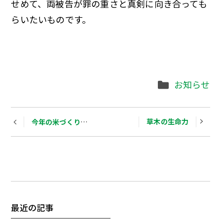
せめて、両被告が罪の重さと真剣に向き合っても
らいたいものです。
Categories
お知らせ
Post
草木の生命力
今年の米づくりは・・・
navigation
最近の記事