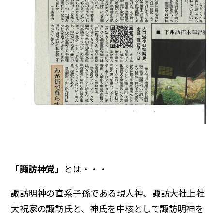
「諏訪神党」
とは・・・
諏訪明神の直系子孫である現人神、諏訪大社上社
大祝家の諏訪氏と、神氏を中核として諏訪明神を