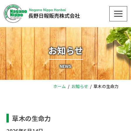
Skip
Me
to
content
お知らせ
NEWS
ホーム
お知らせ
草木の生命力
草木の生命力
2026年6月14日