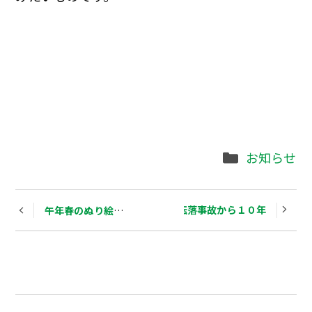
Categories
お知らせ
Post
スキーバス転落事故から１０年
午年春のぬり絵展示会
navigation