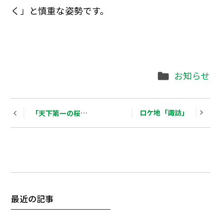
く」と慎重な姿勢です。
Categories
お知らせ
Post
ロケ地「諏訪」
「天下第一の桜」満開
navigation
最近の記事