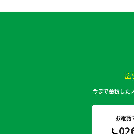
広
今まで蓄積した
お電話
02