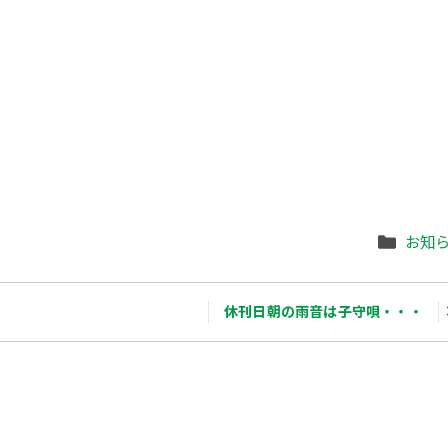
Categ
お知
休刊日朝の雨音は子守唄・・・