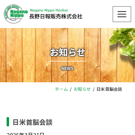
Skip
Me
to
content
お知らせ
NEWS
ホーム
お知らせ
日米首脳会談
日米首脳会談
2026年3月21日