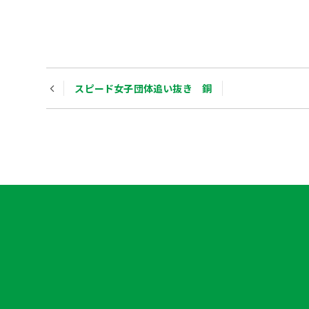
Post
スピード女子団体追い抜き 銅
navigation