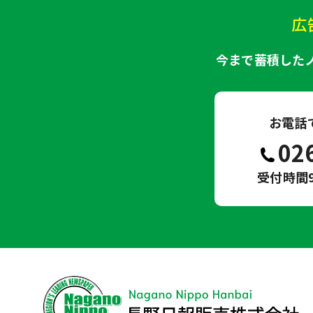
広
今まで蓄積した
お電話
02
受付時間9