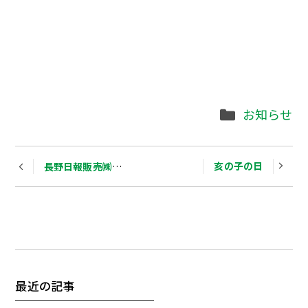
Categories
お知らせ
Post
亥の子の日
長野日報販売㈱サポート事業部が、誕生しました。
navigation
最近の記事