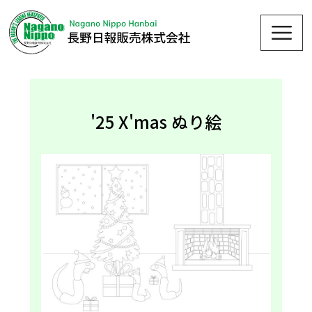
Skip
Me
to
content
'25 X'mas ぬり絵